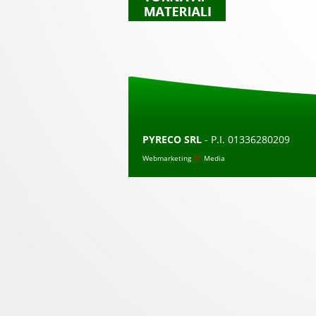
PYRECO SRL
- P.I. 01336280209
Webmarketing
AT
Media